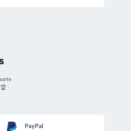
s
mporte
.🏆
PayPal