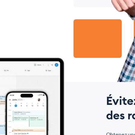
Évit
des r
Obtenez une