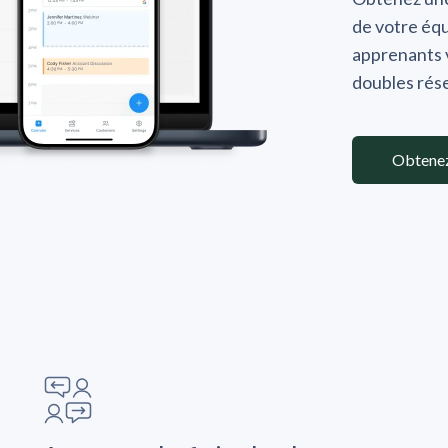
de votre équ
apprenants v
doubles rés
Obtene