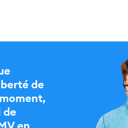
ue
iberté de
t moment,
l de
DMV en