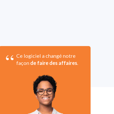
“
Ce logiciel a changé notre
façon
de faire des affaires
.