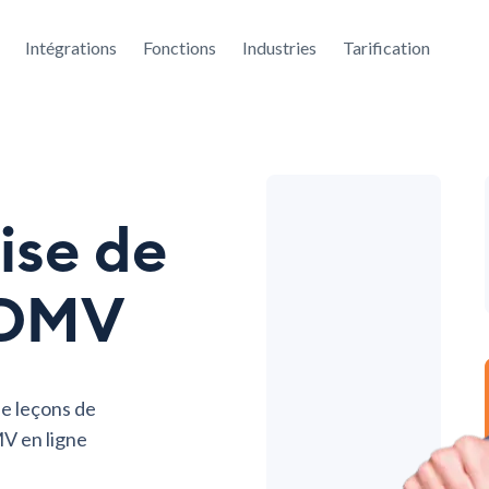
Intégrations
Fonctions
Industries
Tarification
rise de
 DMV
de leçons de
V en ligne