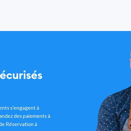
écurisés
ients s'engagent à
andez des paiements à
de Réservation à