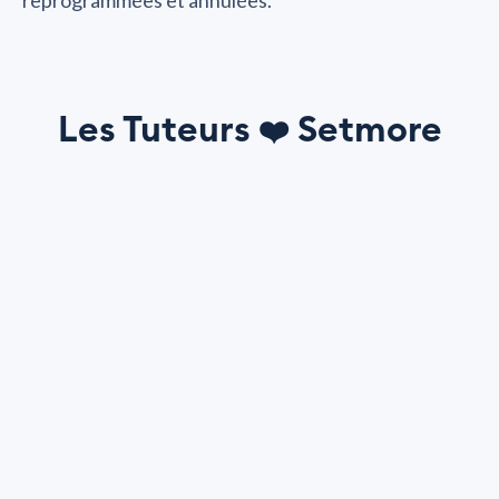
reprogrammées et annulées.
Les Tuteurs
Setmore
❤️