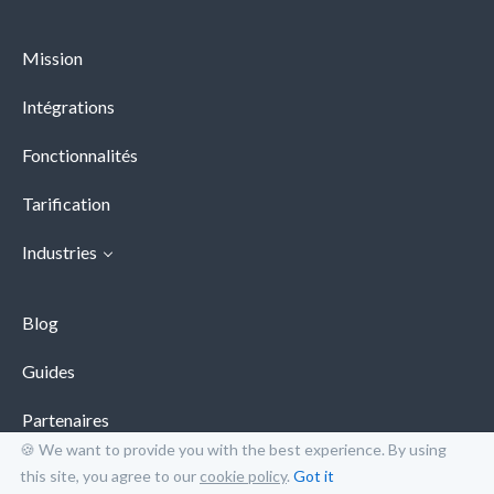
Mission
Intégrations
Fonctionnalités
Tarification
Industries
Blog
Guides
Partenaires
🍪 We want to provide you with the best experience. By using
Assistance
this site, you agree to our
cookie policy
.
Got it