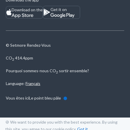
Get it on
Download on the
© Setmore Rendez-Vous
CO
414.4ppm
2
Pourquoi sommes-nous
CO
sortir ensemble?
2
Language:
Français
Vous êtes ici
Le point bleu pâle
🍪 We want to provide you with the best experience. By using
this site, you agree to our
cookie policy
.
Got it