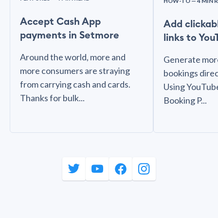
HOW-TO
— 4 MIN 
Accept Cash App
Add clickab
payments in Setmore
links to Yo
Around the world, more and
Generate more
more consumers are straying
bookings dire
from carrying cash and cards.
Using YouTube
Thanks for bulk...
Booking P...