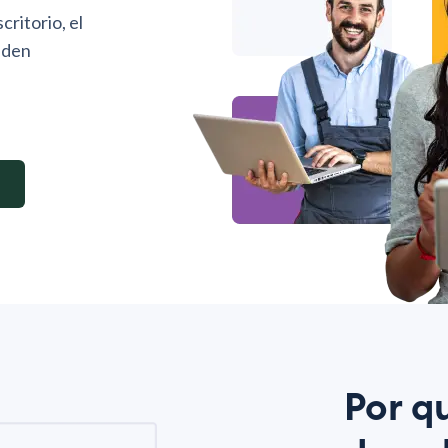
ritorio, el
ueden
Por q