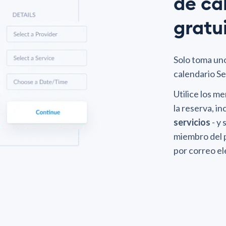
de ca
gratu
Solo toma uno
calendario S
Utilice los m
la reserva, in
servicios
- y 
miembro del 
por correo el