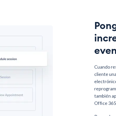
Pong
incr
even
Cuando rese
cliente un
electrónic
reprogramar
también ap
Office 365