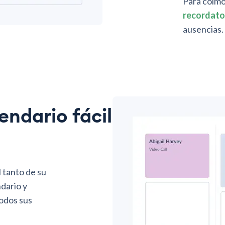
Para colmo
recordato
ausencias.
endario fácil
 tanto de su
ndario y
todos sus