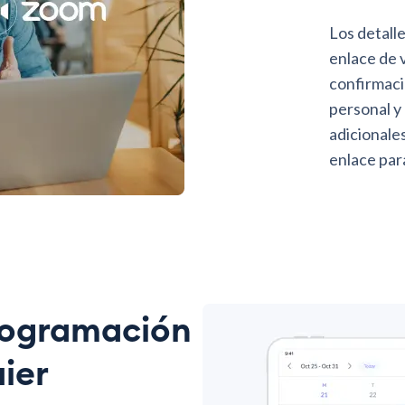
Los detall
enlace de v
confirmaci
personal y 
adicionales
enlace par
rogramación
ier