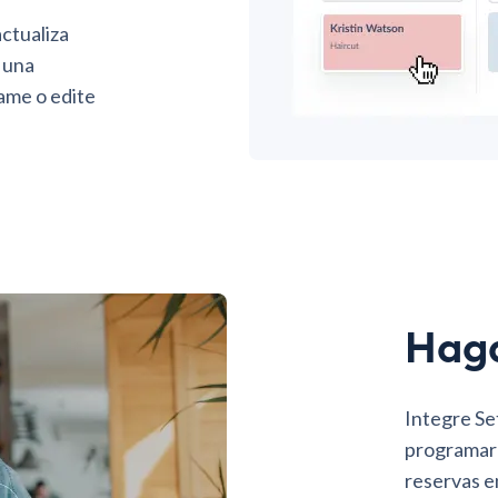
actualiza
 una
ame o edite
Haga
Integre S
programar c
reservas en