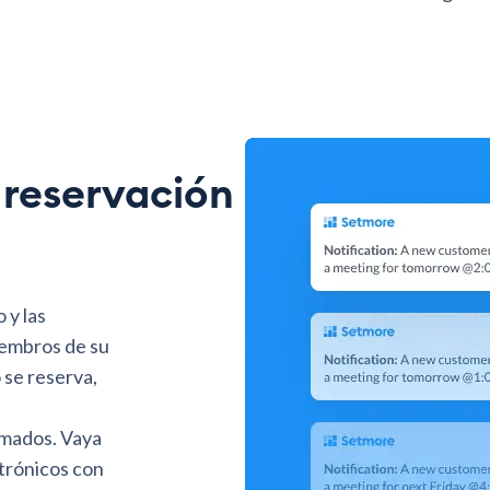
 reservación
 y las
iembros de su
 se reserva,
rmados. Vaya
ctrónicos con