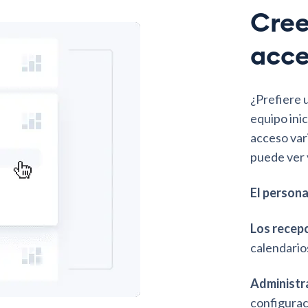
Cree
acce
¿Prefiere 
equipo inic
acceso var
puede ver 
El persona
Los recep
calendario
Administr
configurac