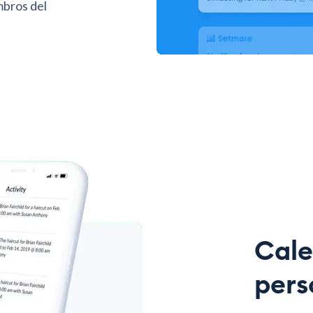
mbros del
Cale
pers