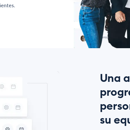
ientes.
Una a
progr
perso
su eq