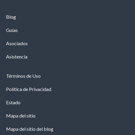
es ideal si tiene una afluencia regular de clientes
(por ejemplo, salones)
Blog
Desactivar los inicios de sesión funciona mejor
Guías
para los servicios únicos (por ejemplo, programar
Asociados
una entrevista de trabajo)
Asistencia
Términos de Uso
Visite el menú Políticas de reserva para descubrir más
Política de Privacidad
opciones para personalizar la programación del
cliente.
Estado
Mapa del sitio
Mapa del sitio del blog