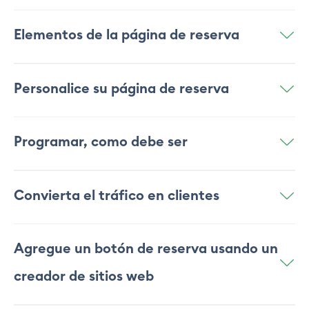
Elementos de la página de reserva
Empecemos por lo esencial. Esto es lo que presenta
Personalice su página de reserva
su página de reservas.
Su logo
Programar, como debe ser
Para una apariencia más nítida, use una imagen
cuadrada. Esto asegura que no haya espacios vacíos
Convierta el tráfico en clientes
alrededor de su foto.
Su cuenta de Setmore viene con un servicio gratuito
Agregue un botón de reserva usando un
de atención al cliente. Una Página de reserva que
creador de sitios web
muestra sus servicios, personal y disponibilidad en
línea. Los clientes pueden autoprogramar citas 24/7