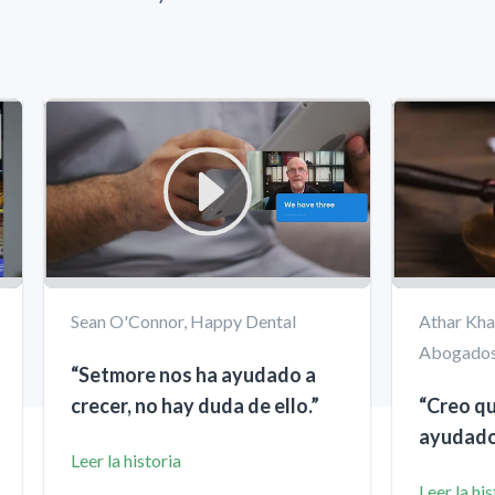
Sean O'Connor, Happy Dental
Athar Kha
Abogados
“Setmore nos ha ayudado a
crecer, no hay duda de ello.”
“Creo qu
ayudado 
Leer la historia
Leer la his