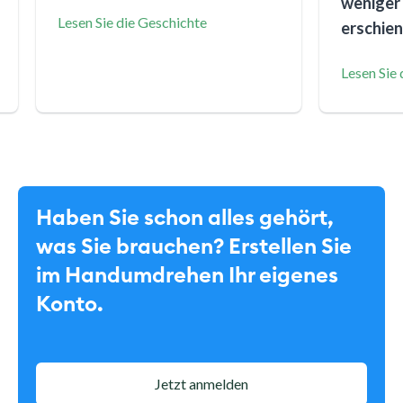
weniger 
Lesen Sie die Geschichte
erschien
Lesen Sie
Haben Sie schon alles gehört,
was Sie brauchen? Erstellen Sie
im Handumdrehen Ihr eigenes
Konto.
Jetzt anmelden