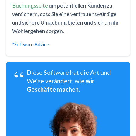
Buchungsseite
um potentiellen Kunden zu
versichern, dass Sie eine vertrauenswürdige
und sichere Umgebung bieten und sich um ihr
Wohlergehen sorgen.
*Software Advice
“
Diese Software hat die Art und
Weise verändert, wie
wir
Geschäfte machen
.