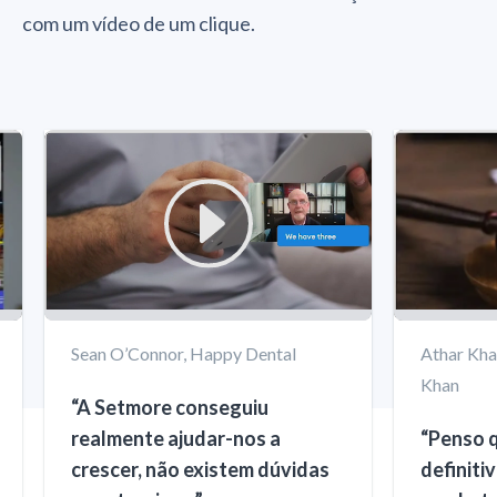
com um vídeo de um clique.
Sean O’Connor, Happy Dental
Athar Kha
Khan
“A Setmore conseguiu
realmente ajudar-nos a
“Penso 
crescer, não existem dúvidas
definiti