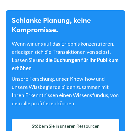
Schlanke Planung, keine
Kompromisse.
Wenn wir uns auf das Erlebnis konzentrieren,
erledigen sich die Transaktionen von selbst.
Lassen Sie uns
die Buchungen für Ihr Publikum
erhöhen
.
Unsere Forschung, unser Know-how und
unsere Wissbegierde bilden zusammen mit
Ihren Erkenntnissen einen Wissensfundus, von
dem alle profitieren können.
Stöbern Sie in unseren Ressourcen