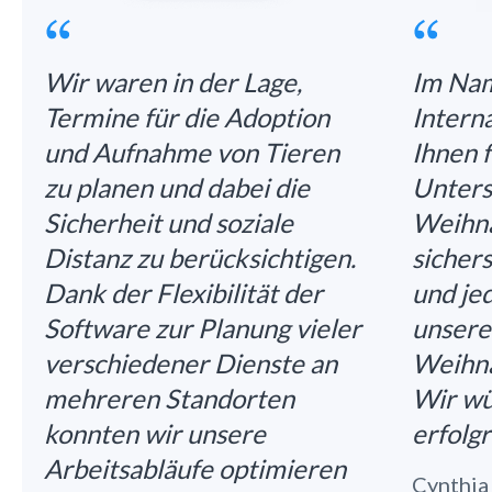
Wir waren in der Lage,
Im Nam
Termine für die Adoption
Intern
und Aufnahme von Tieren
Ihnen f
zu planen und dabei die
Unters
Sicherheit und soziale
Weihna
Distanz zu berücksichtigen.
sichers
Dank der Flexibilität der
und je
Software zur Planung vieler
unser
verschiedener Dienste an
Weihna
mehreren Standorten
Wir wü
konnten wir unsere
erfolg
Arbeitsabläufe optimieren
Cynthia