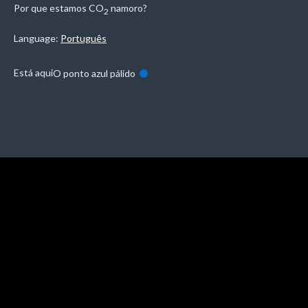
Por que estamos
CO
namoro?
2
Language:
Português
Está aqui
O ponto azul pálido