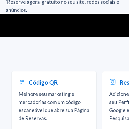
'Reserve agora' gratuito
no seu site, redes sociais e
anúncios.
Código QR
Res
Melhore seu marketing e
Adicione
mercadorias com um código
seu Perf
escaneável que abre sua Página
Google e
de Reservas.
Pesquisa