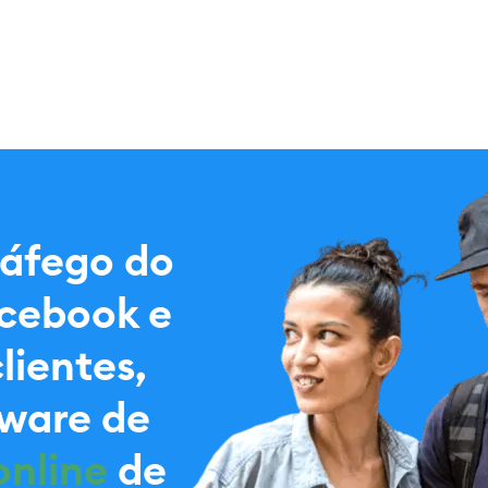
ráfego do
acebook e
lientes,
tware de
nline
de