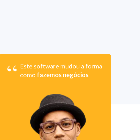
“
Este software mudou a forma
como
fazemos negócios