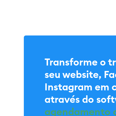
Transforme o t
seu website, F
Instagram em c
através do sof
agendamento o