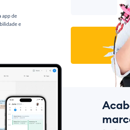
a app de
bilidade e
Acab
marca