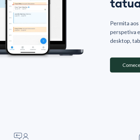
tatu
Permita aos 
perspetiva 
desktop, tab
Comece