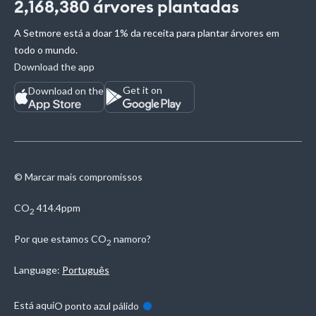
2,168,380
árvores plantadas
A Setmore está a doar 1% da receita para plantar árvores em
todo o mundo.
Download the app
Get it on
Download on the
© Marcar mais compromissos
CO
414.4ppm
2
Por que estamos
CO
namoro?
2
Language:
Português
Está aqui
O ponto azul pálido