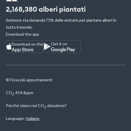
2,168,380
alberi piantati
Setmore sta donando l'1% delle entrate per piantare alberi in
tutto il mondo.
Download the app
Get it on
Download on the
© Fissa più appuntamenti
CO
414.4ppm
2
Perché siamo noi
CO
datazione?
2
Language:
Italiano