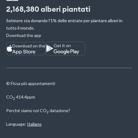
2,168,380
alberi piantati
Setmore sta donando l'1% delle entrate per piantare alberi in
tutto il mondo.
Download the app
Get it on
Download on the
© Fissa più appuntamenti
CO
414.4ppm
2
Perché siamo noi
CO
datazione?
2
Language:
Italiano