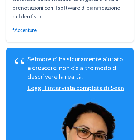
prenotazioni con il software di pianificazione
del dentista.
*Accenture
“
Setmore ci ha sicuramente aiutato
a crescere
, non c’è altro modo di
descrivere la realtà.
Leggi l'intervista completa di Sean