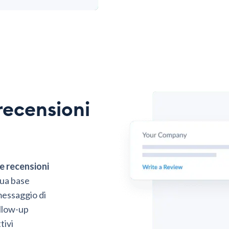
recensioni
e recensioni
tua base
 messaggio di
ollow-up
tivi