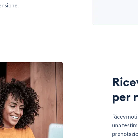
ensione.
Rice
per 
Ricevi noti
una testimo
prenotazio