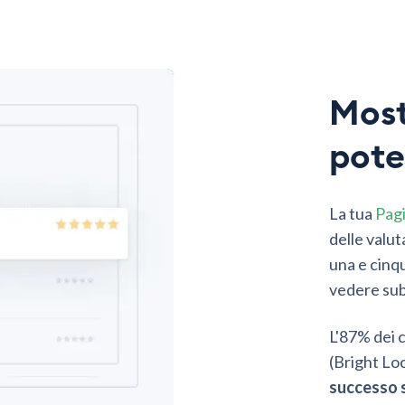
Most
pote
La tua
Pagi
delle valut
una e cinqu
vedere subi
L'87% dei c
(Bright Loc
successo s