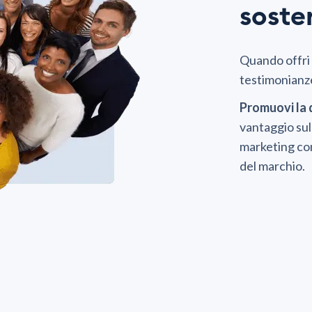
soste
Quando offri 
testimonianze
Promuovi la q
vantaggio sull
marketing con
del marchio.