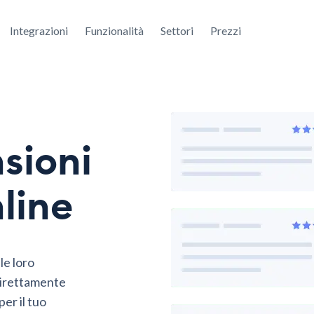
Integrazioni
Funzionalità
Settori
Prezzi
sioni
nline
le loro
direttamente
per il tuo