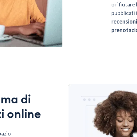
o rifiutare
pubblicati
recensioni
prenotazi
ema di
i online
pazio