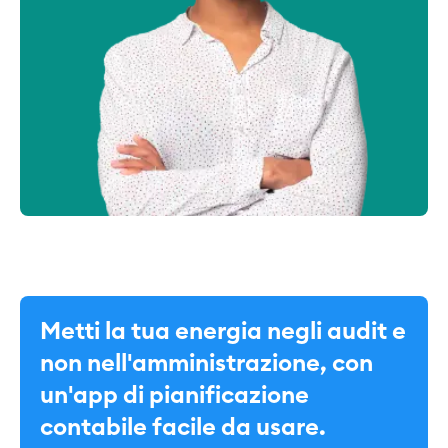
Metti la tua energia negli audit e
non nell'amministrazione, con
un'app di pianificazione
contabile facile da usare.