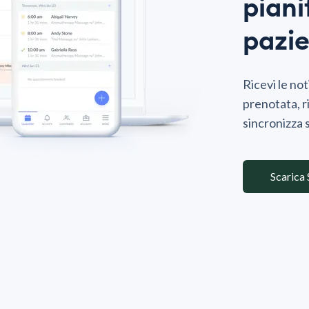
piani
pazie
Ricevi le no
prenotata, r
sincronizza s
Scarica