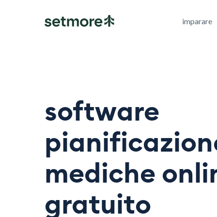
imparare
software
pianificazion
mediche onli
gratuito