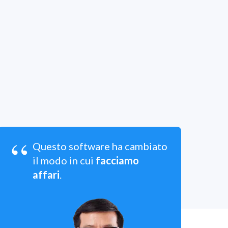
“
Questo software ha cambiato
il modo in cui
facciamo
affari
.