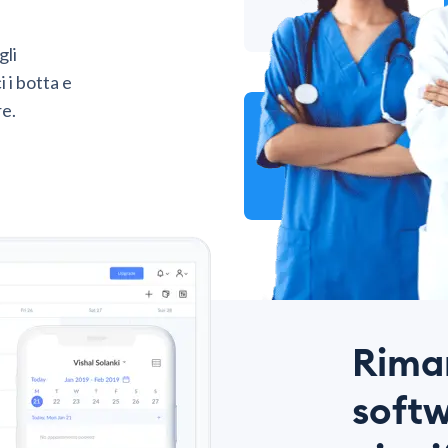
gli
 i botta e
re.
Riman
softw