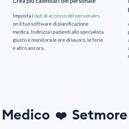
Crea più calendari del personale
Imposta i
dati di accesso del personales
on il tuo software di pianificazione
medica. Indirizza i pazienti allo specialista
giusto e monitora le ore di lavoro, le ferie
e altro ancora.
Medico
Setmore
❤️