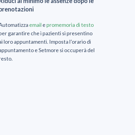
Riduci al minimo le assenze dopo le
prenotazioni
Automatizza
email
e
promemoria di testo
per garantire che i pazienti si presentino
ai loro appuntamenti. Imposta l’orario di
appuntamento e Setmore si occuperà del
resto.