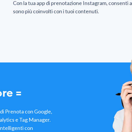
Con la tua app di prenotazione Instagram, consenti a
sono più coinvolti con i tuoi contenuti.
re =
e di Prenota con Google,
alytics e Tag Manager.
intelligenti con