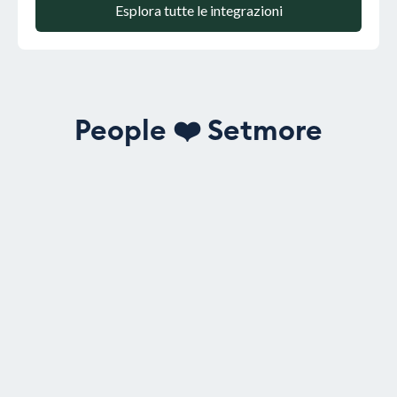
Esplora tutte le integrazioni
People
❤️
Setmore