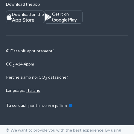
Download the app
Get it on
Download on the
© Fissa più appuntamenti
CO
414.4ppm
2
Perché siamo noi
CO
datazione?
2
Language:
Italiano
Tu sei qui:
Il punto azzurro pallido
🍪 We want to provide you with the best experience. By using