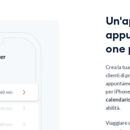
Un'a
appu
one 
Crea la tu
clienti di
appuntamen
per iPhon
calendari
abilità.
Viaggiare d