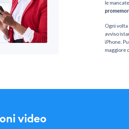
le mancate
promemori
Ogni volta
avviso ist
iPhone. Pu
maggiore 
oni video