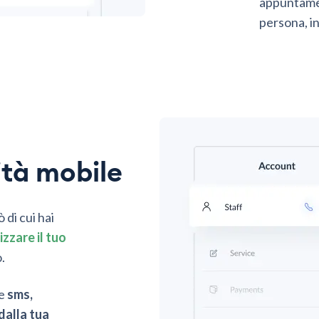
appuntamen
persona, i
vità mobile
 di cui hai
zzare il tuo
.
 e
sms,
dalla tua