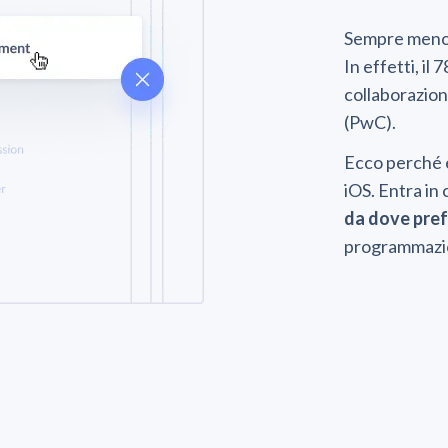
Sempre meno di
In effetti, il
collaborazion
(PwC).
Ecco perché è
iOS. Entra in 
da dove prefe
programmazion