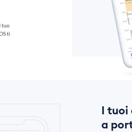
l tuo
OS ti
I tuo
a por