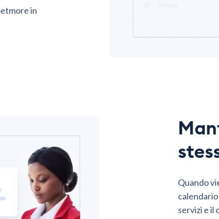
 Setmore in
Mant
stes
Quando vie
calendario 
servizi e i