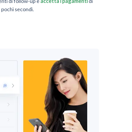
ti di follow-up e
accetta i pagamenti
di
n pochi secondi.