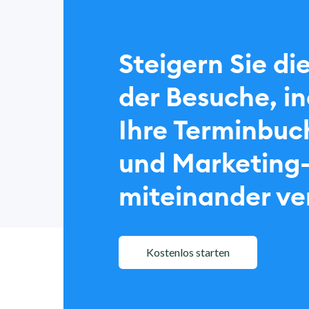
Steigern Sie di
der Besuche, i
Ihre Terminbuc
und Marketing
miteinander ve
Kostenlos starten