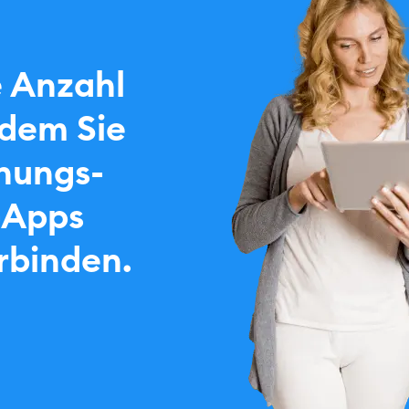
e Anzahl
ndem Sie
hungs-
-Apps
rbinden.