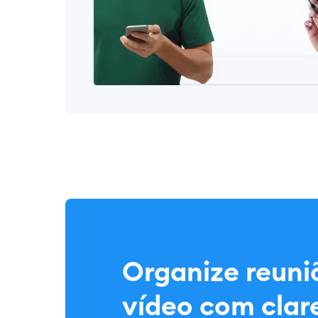
Organize reuni
vídeo com clar