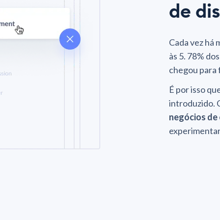
de di
Cada vez há 
às 5. 78% do
chegou para f
É por isso qu
introduzido. 
negócios de 
experimentar 