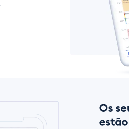
.
Os se
estão