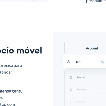
pessoalme
ócio móvel
precisa para
gendar
mensagens,
es
ptop com