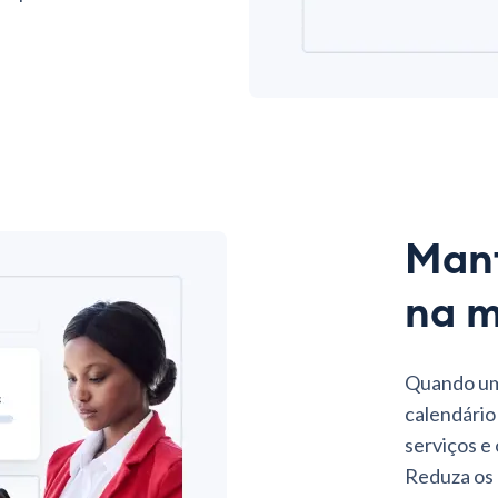
Mant
na 
Quando um 
calendário
serviços e
Reduza os