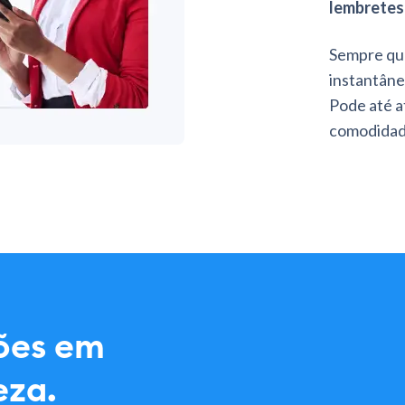
lembretes 
Sempre que
instantâne
Pode até a
comodidad
ões em
eza.