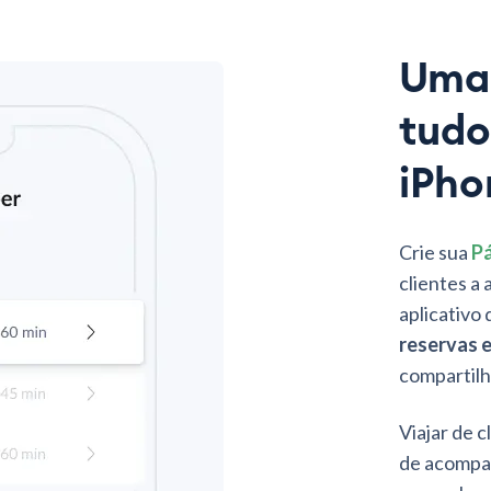
Uma
tud
iPho
Crie sua
P
clientes a
aplicativo
reservas e
compartilh
Viajar de 
de acomp