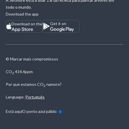
A Setmore está a doar 1% da receita para plantar árvores em
todo o mundo.
Download the app
Get it on
Download on the
© Marcar mais compromissos
CO
414.4ppm
2
Por que estamos
CO
namoro?
2
Language:
Português
Está aqui
O ponto azul pálido