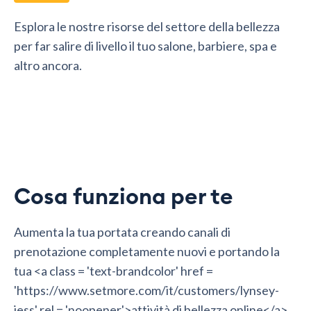
Esplora le nostre risorse del settore della bellezza
per far salire di livello il tuo salone, barbiere, spa e
altro ancora.
Cosa funziona per te
Aumenta la tua portata creando canali di
prenotazione completamente nuovi e portando la
tua <a class = 'text-brandcolor' href =
'https://www.setmore.com/it/customers/lynsey-
jess' rel = 'noopener'>attività di bellezza online</a>.