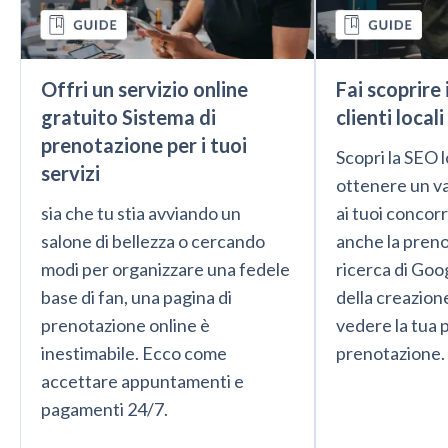
Offri un servizio online
Fai scoprire 
gratuito Sistema di
clienti locali
prenotazione per i tuoi
Scopri la SEO 
servizi
ottenere un v
sia che tu stia avviando un
ai tuoi concor
salone di bellezza o cercando
anche la preno
modi per organizzare una fedele
ricerca di Goo
base di fan, una pagina di
della creazione
prenotazione online è
vedere la tua 
inestimabile. Ecco come
prenotazione.
accettare appuntamenti e
pagamenti 24/7.