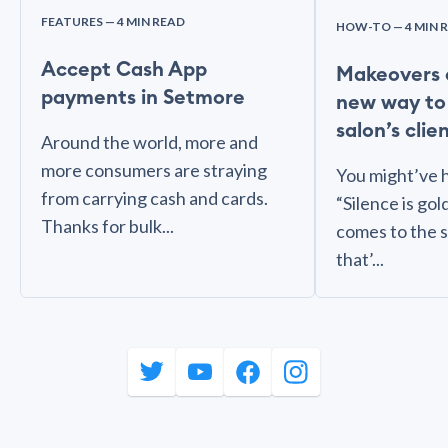
FEATURES
— 4 MIN READ
HOW-TO
— 4 MIN 
Accept Cash App
Makeovers 
payments in Setmore
new way to 
salon’s clie
Around the world, more and
more consumers are straying
You might’ve 
from carrying cash and cards.
“Silence is gol
Thanks for bulk...
comes to the s
that’...