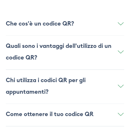
Che cos'è un codice QR?
Quali sono i vantaggi dell'utilizzo di un
codice QR?
Chi utilizza i codici QR per gli
appuntamenti?
Qualsiasi azienda basata sui servizi trae vantaggio
Come ottenere il tuo codice QR
dall'introduzione di codici QR. Al tuo pubblico viene
dato un percorso diretto per effettuare le