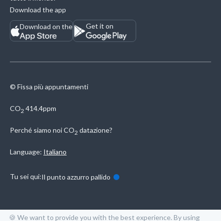
Download the app
Get it on
Download on the
© Fissa più appuntamenti
CO
414.4ppm
2
Perché siamo noi
CO
datazione?
2
Language:
Italiano
Tu sei qui:
Il punto azzurro pallido
🍪 We want to provide you with the best experience. By using