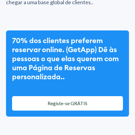
chegar a uma base global de clientes..
70% dos clientes preferem
reservar online. (GetApp) Dê às
pessoas o que elas querem com
uma Página de Reservas
personalizada..
Registe-se GRÁTIS