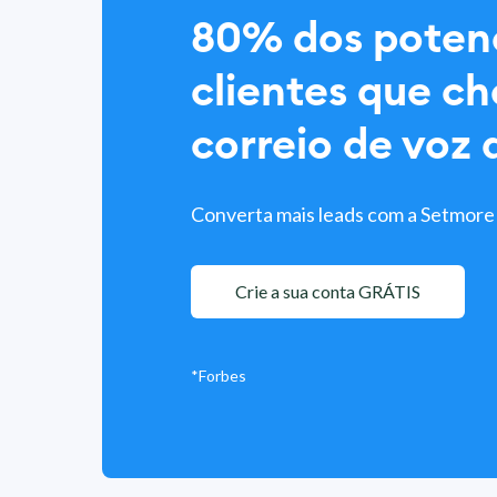
80% dos potenc
clientes que c
correio de voz 
Converta mais leads com a Setmor
Crie a sua conta GRÁTIS
*Forbes