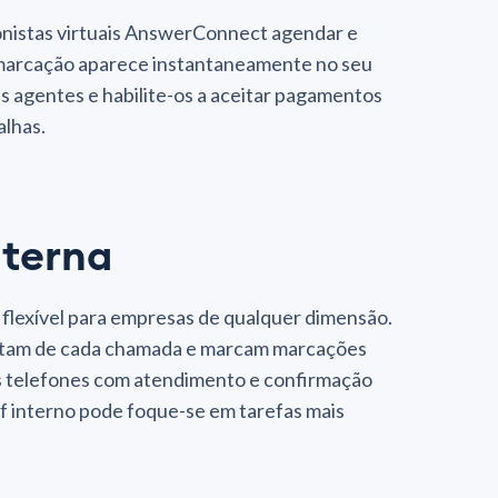
ionistas virtuais AnswerConnect agendar e
a marcação aparece instantaneamente no seu
s agentes e habilite-os a aceitar pagamentos
alhas.
nterna
exível para empresas de qualquer dimensão.
tratam de cada chamada e marcam marcações
eus telefones com atendimento e confirmação
f interno pode foque-se em tarefas mais