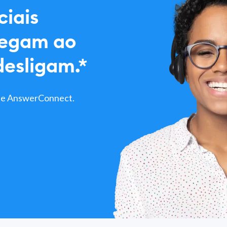
iais
hegam ao
desligam.*
e e AnswerConnect.