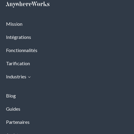
clients se mettent à jour en arrière-plan.
Lorsqu'un rendez-vous est programmé, les
informations de contact se synchronisent
Mission
automatiquement avec les profils. De plus, les
profils centralisent l'historique des rendez-vous
Intégrations
et les données de paiement.
Fonctionnalités
L'idéal est d'activer les connexions par
Tarification
identifiants ou de les rendre facultatives si vous
avez un flux régulier de clients (par exemple, des
Industries
salons de coiffure).
La désactivation des connexions fonctionne
Blog
mieux pour les services ponctuels (par exemple,
Guides
la programmation d'un entretien d'embauche).
Partenaires