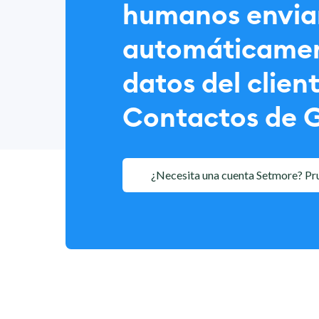
humanos envi
automáticamen
datos del clien
Contactos de 
¿Necesita una cuenta Setmore? Pr