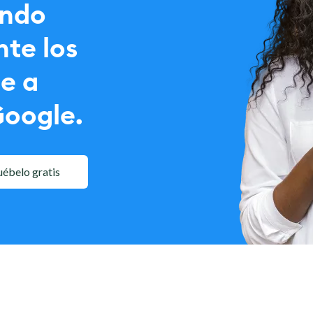
ando
te los
te a
Google.
uébelo gratis