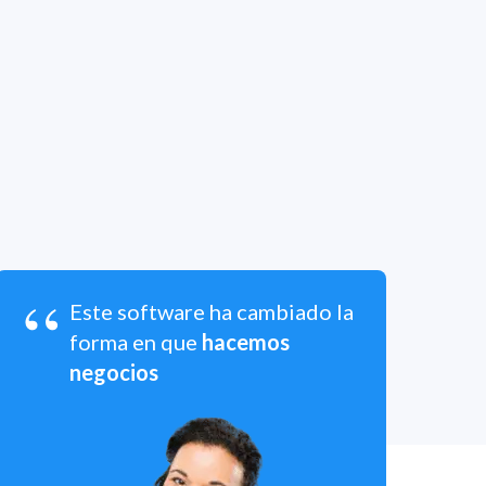
“
Este software ha cambiado la
forma en que
hacemos
negocios