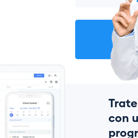
Trate
con u
prog