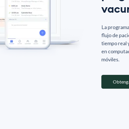
vacu
La programac
flujo de pac
tiempo real 
en computado
móviles.
Obteng