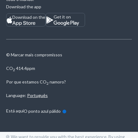
Download the app
Get it on
Download on the
© Marcar mais compromissos
CO
414.4ppm
2
Por que estamos
CO
namoro?
2
Language:
Português
Está aqui
O ponto azul pálido
🍪 We want to provide you with the best experience. By using