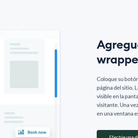
Agregu
wrappe
Coloque su botón 
página del sitio.
visible en la pant
visitante. Una ve
en una ventana 
Efectúe una 