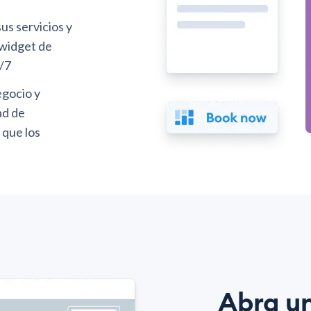
sus servicios y
 widget de
4/7
egocio y
ad de
 que los
Abra u