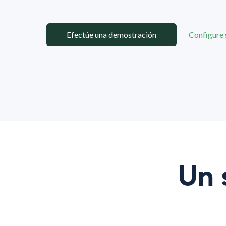
Efectúe una demostración
Configure 
Un 