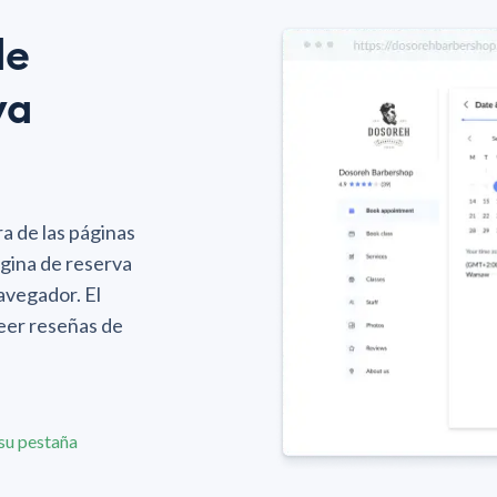
de
va
a de las páginas
página de reserva
avegador. El
leer reseñas de
su pestaña