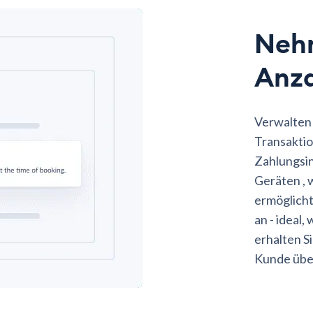
Nehm
Anza
Verwalten 
Transaktio
Zahlungsin
Geräten , 
ermöglicht
an - ideal
erhalten S
Kunde über