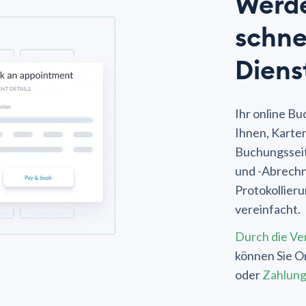
Werde
schnel
Diens
Ihr online B
Ihnen, Karte
Buchungsseit
und -Abrechn
Protokollier
vereinfacht.
Durch die Ve
können Sie O
oder
Zahlung