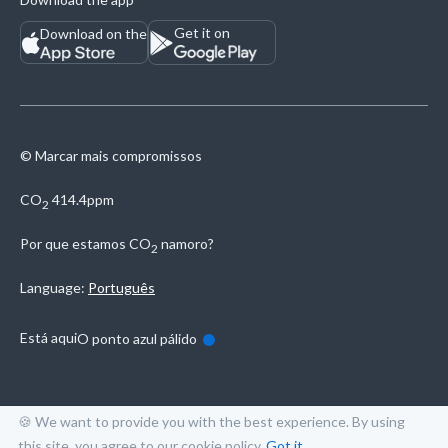
Get it on
Download on the
© Marcar mais compromissos
CO
414.4ppm
2
Por que estamos
CO
namoro?
2
Language:
Português
Está aqui
O ponto azul pálido
🍪 We want to provide you with the best experience. By using
this site, you agree to our
cookie policy
.
Got it