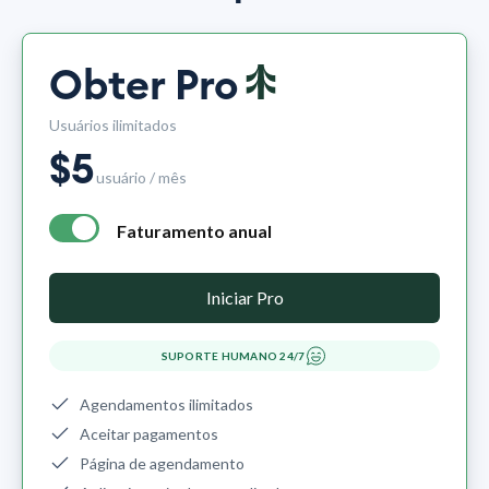
Obter Pro
Usuários ilimitados
$
5
usuário / mês
Faturamento anual
annual billing - free plan $0 per month, pro plan $5 per mo
Iniciar Pro
SUPORTE HUMANO 24/7
Agendamentos ilimitados
Aceitar pagamentos
Página de agendamento