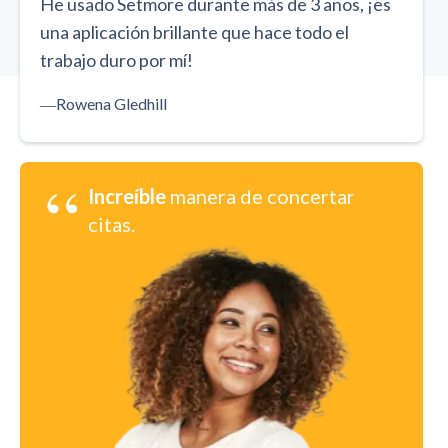
He usado Setmore durante más de 3 años, ¡es
una aplicación brillante que hace todo el
trabajo duro por mí!
―
Rowena Gledhill
“
Increíble
manera de concertar
citas.