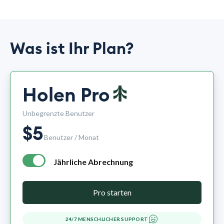
Was ist Ihr Plan?
Holen Pro
Unbegrenzte Benutzer
$
5
Benutzer / Monat
Jährliche Abrechnung
annual billing - free plan $0 per month, pro plan $5 per mo
Pro starten
24/7 MENSCHLICHER SUPPORT