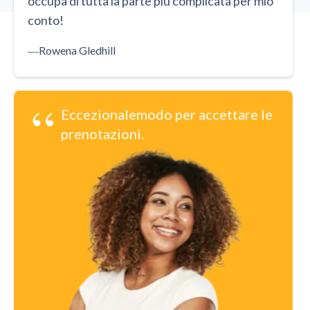
occupa di tutta la parte più complicata per mio
conto!
―
Rowena Gledhill
“
Eccezionalemodo per accettare le
prenotazioni.