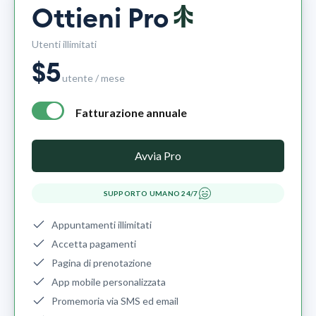
Ottieni Pro
Utenti illimitati
$
5
utente / mese
Fatturazione annuale
annual billing - free plan $0 per month, pro plan $5 per mo
Avvia Pro
SUPPORTO UMANO 24/7
Appuntamenti illimitati
Accetta pagamenti
Pagina di prenotazione
App mobile personalizzata
Promemoria via SMS ed email