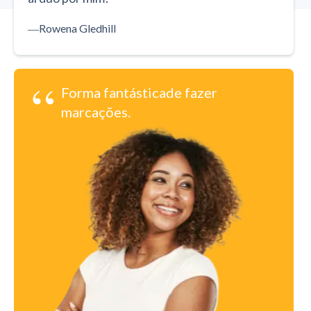
―
Rowena Gledhill
“
Forma fantásticade fazer
marcações.