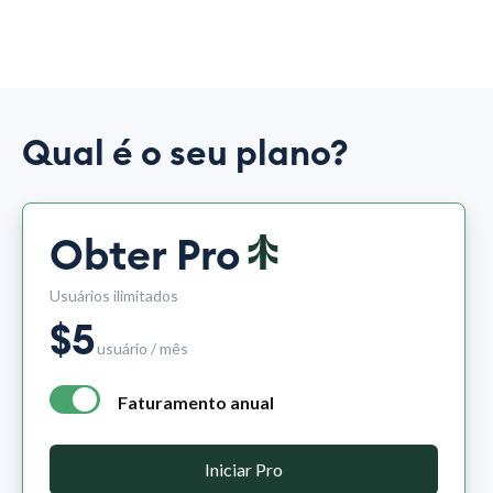
Qual é o seu plano?
Obter Pro
Usuários ilimitados
$
5
usuário / mês
Faturamento anual
annual billing - free plan $0 per month, pro plan $5 per mo
Iniciar Pro