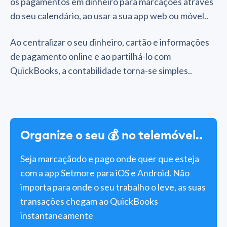
os pagamentos em dinheiro para marcações através
do seu calendário, ao usar a sua app web ou móvel..
Ao centralizar o seu dinheiro, cartão e informações
de pagamento online e ao partilhá-lo com
QuickBooks, a contabilidade torna-se simples..
Organize o seu 💰 no telemóvel..
Seja marcaçãodo e pago onde quer que esteja
com a app Setmore para iOS e Android. Não
importa para onde o seu trabalho o leve, as suas
transações chegam ao QuickBooks
instantaneamente