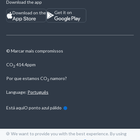
Download the app
Get it on
Download on the
© Marcar mais compromissos
CO
414.4ppm
2
Por que estamos
CO
namoro?
2
Language:
Português
Está aqui
O ponto azul pálido
🍪 We want to provide you with the best experience. By using