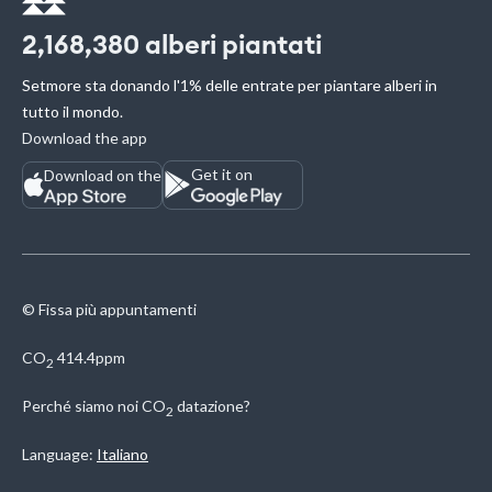
2,168,380
alberi piantati
Setmore sta donando l'1% delle entrate per piantare alberi in
tutto il mondo.
Download the app
Get it on
Download on the
© Fissa più appuntamenti
CO
414.4ppm
2
Perché siamo noi
CO
datazione?
2
Language:
Italiano