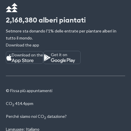
2,168,380
alberi piantati
Setmore sta donando l'1% delle entrate per piantare alberi in
tutto il mondo.
Download the app
Get it on
Download on the
© Fissa più appuntamenti
CO
414.4ppm
2
Perché siamo noi
CO
datazione?
2
Language:
Italiano